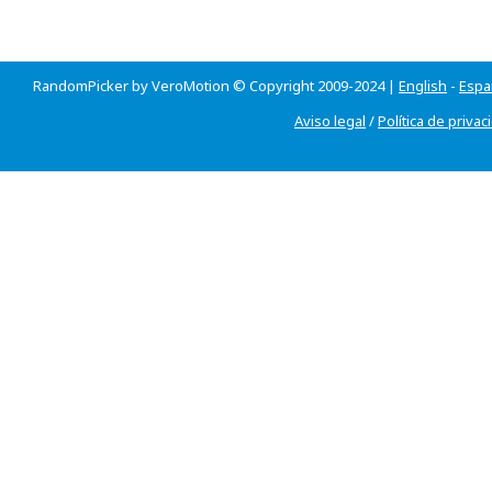
RandomPicker by VeroMotion © Copyright 2009-2024 |
English
-
Espa
Aviso legal
/
Política de privac