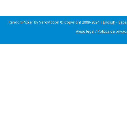
RandomPicker by VeroMotion © Copyright 2009-2024 |
English
-
Espa
Aviso legal
/
Política de privac