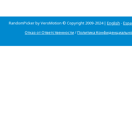
RandomPicker by VeroMotion © Copyright 2009-2024 |
English
-
Espa
Отказ от Ответственности
/
Политика Конфиденциально