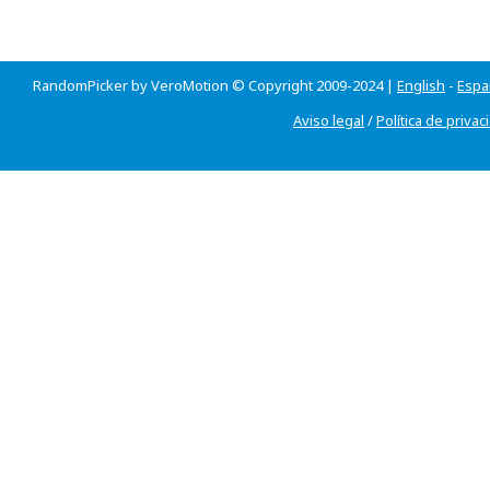
RandomPicker by VeroMotion © Copyright 2009-2024 |
English
-
Espa
Aviso legal
/
Política de privac