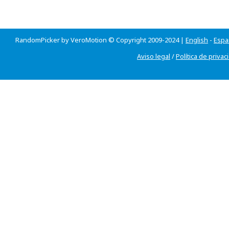
RandomPicker by VeroMotion © Copyright 2009-2024 |
English
-
Espa
Aviso legal
/
Política de privac