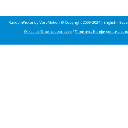
RandomPicker by VeroMotion © Copyright 2009-2024 |
English
-
Espa
Отказ от Ответственности
/
Политика Конфиденциально