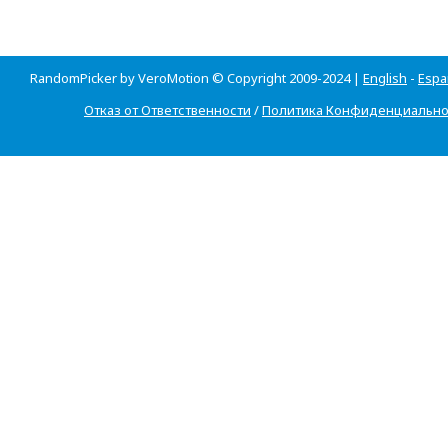
RandomPicker by VeroMotion © Copyright 2009-2024 |
English
-
Espa
Отказ от Ответственности
/
Политика Конфиденциально