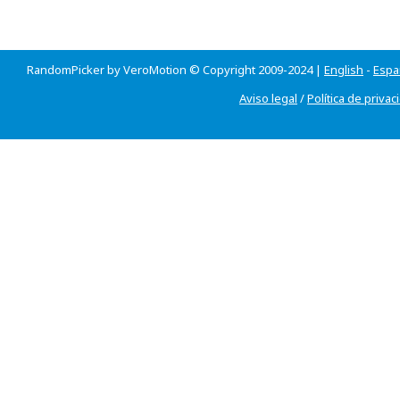
RandomPicker by VeroMotion © Copyright 2009-2024 |
English
-
Espa
Aviso legal
/
Política de privac