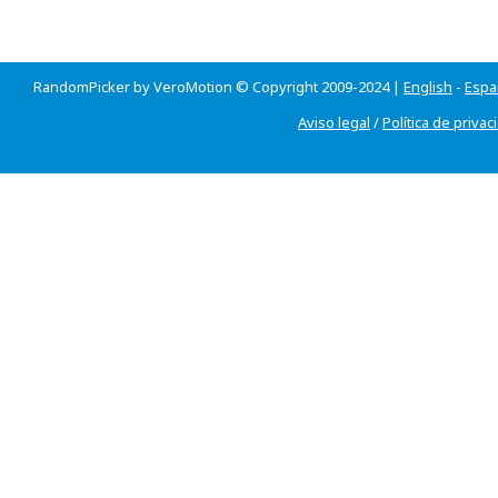
RandomPicker by VeroMotion © Copyright 2009-2024 |
English
-
Espa
Aviso legal
/
Política de privac