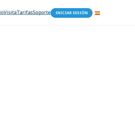
io
Visita
Tarifas
Soporte
INICIAR SESIÓN