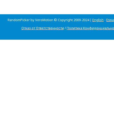
RandomPicker by VeroMotion © Copyright 2009-2024 |
English
-
Espa
Отказ от Ответственности
/
Политика Конфиденциально