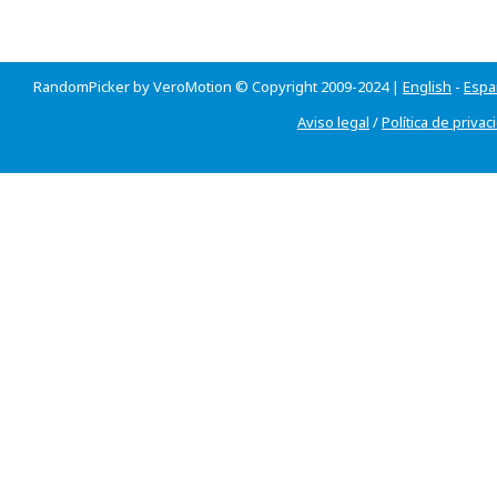
RandomPicker by VeroMotion © Copyright 2009-2024 |
English
-
Espa
Aviso legal
/
Política de privac