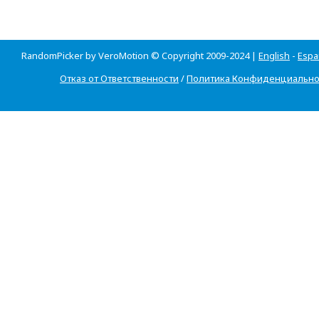
RandomPicker by VeroMotion © Copyright 2009-2024 |
English
-
Espa
Отказ от Ответственности
/
Политика Конфиденциально