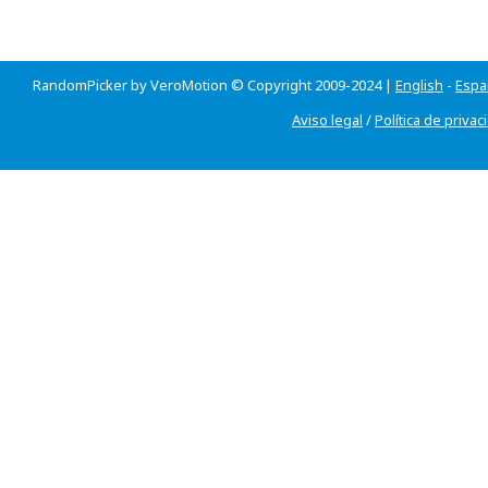
RandomPicker by VeroMotion © Copyright 2009-2024 |
English
-
Espa
Aviso legal
/
Política de privac