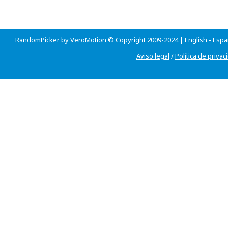
RandomPicker by VeroMotion © Copyright 2009-2024 |
English
-
Espa
Aviso legal
/
Política de privac