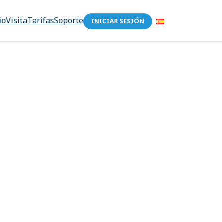
io
Visita
Tarifas
Soporte
INICIAR SESIÓN