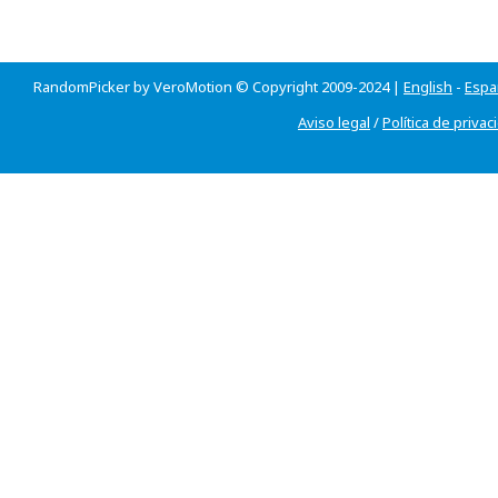
RandomPicker by VeroMotion © Copyright 2009-2024 |
English
-
Espa
Aviso legal
/
Política de privac