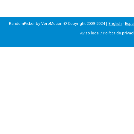
RandomPicker by VeroMotion © Copyright 2009-2024 |
English
-
Espa
Aviso legal
/
Política de privac