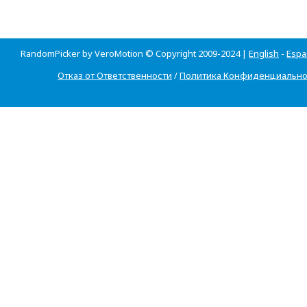
RandomPicker by VeroMotion © Copyright 2009-2024 |
English
-
Espa
Отказ от Ответственности
/
Политика Конфиденциально