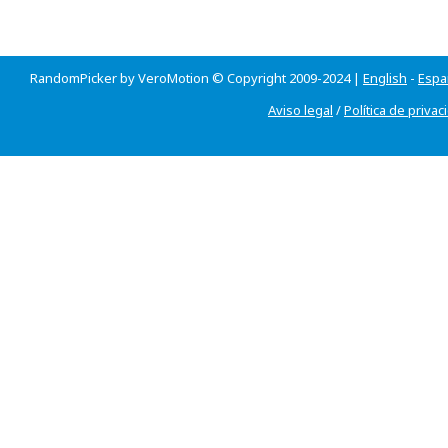
RandomPicker by VeroMotion © Copyright 2009-2024 |
English
-
Espa
Aviso legal
/
Política de privac