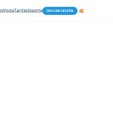
io
Visita
Tarifas
Soporte
INICIAR SESIÓN