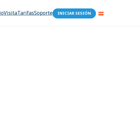
io
Visita
Tarifas
Soporte
INICIAR SESIÓN