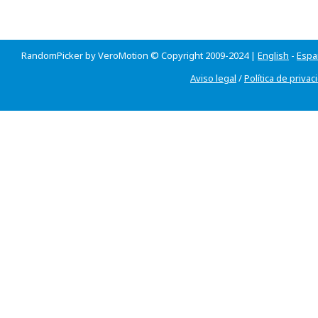
RandomPicker by VeroMotion © Copyright 2009-2024 |
English
-
Espa
Aviso legal
/
Política de privac