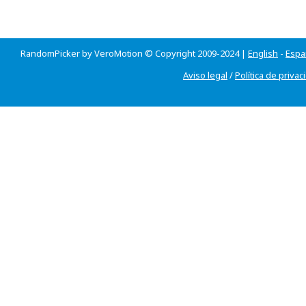
RandomPicker by VeroMotion © Copyright 2009-2024 |
English
-
Espa
Aviso legal
/
Política de privac