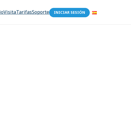
io
Visita
Tarifas
Soporte
INICIAR SESIÓN