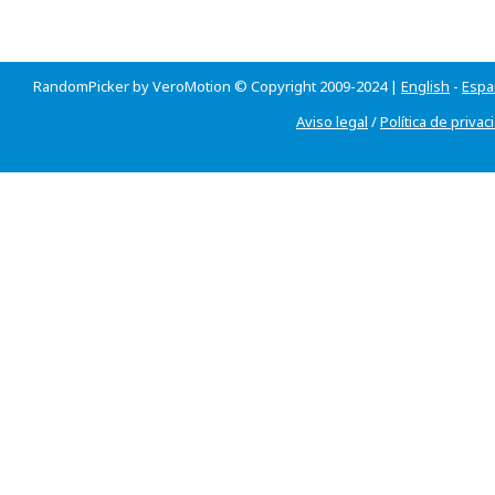
RandomPicker by VeroMotion © Copyright 2009-2024 |
English
-
Espa
Aviso legal
/
Política de privac