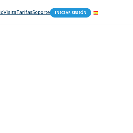
io
Visita
Tarifas
Soporte
INICIAR SESIÓN