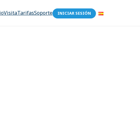
io
Visita
Tarifas
Soporte
INICIAR SESIÓN