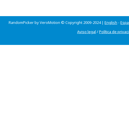
RandomPicker by VeroMotion © Copyright 2009-2024 |
English
-
Espa
Aviso legal
/
Política de privac