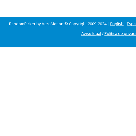
RandomPicker by VeroMotion © Copyright 2009-2024 |
English
-
Espa
Aviso legal
/
Política de privac