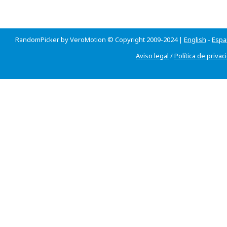
RandomPicker by VeroMotion © Copyright 2009-2024 |
English
-
Espa
Aviso legal
/
Política de privac