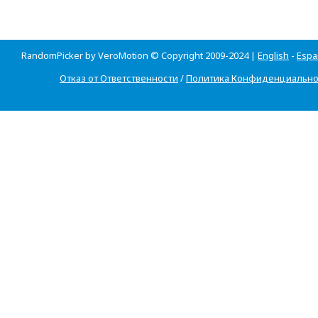
RandomPicker by VeroMotion © Copyright 2009-2024 |
English
-
Espa
Отказ от Ответственности
/
Политика Конфиденциально