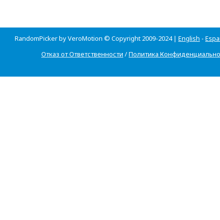
RandomPicker by VeroMotion © Copyright 2009-2024 |
English
-
Espa
Отказ от Ответственности
/
Политика Конфиденциально