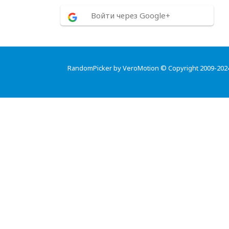
Войти через Google+
RandomPicker by VeroMotion © Copyright 2009-202