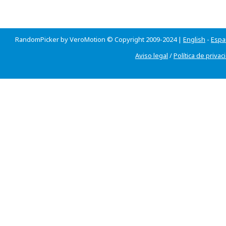
RandomPicker by VeroMotion © Copyright 2009-2024 |
English
-
Espa
Aviso legal
/
Política de privac