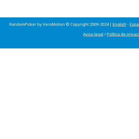
RandomPicker by VeroMotion © Copyright 2009-2024 |
English
-
Espa
Aviso legal
/
Política de privac