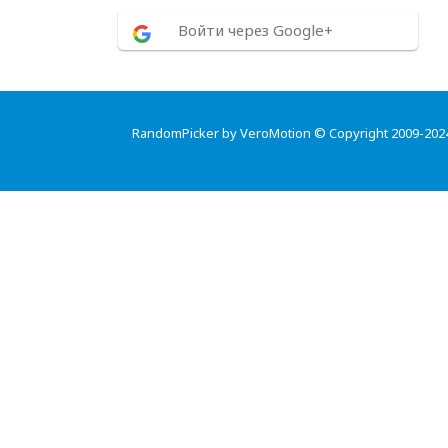
Войти через Google+
RandomPicker by VeroMotion © Copyright 2009-202