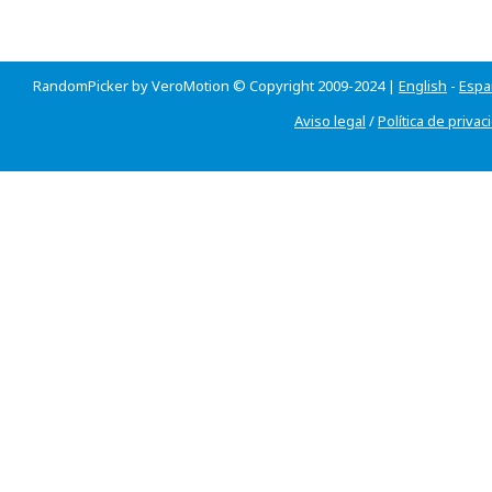
RandomPicker by VeroMotion © Copyright 2009-2024 |
English
-
Espa
Aviso legal
/
Política de privac