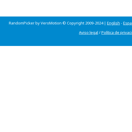
RandomPicker by VeroMotion © Copyright 2009-2024 |
English
-
Espa
Aviso legal
/
Política de privac