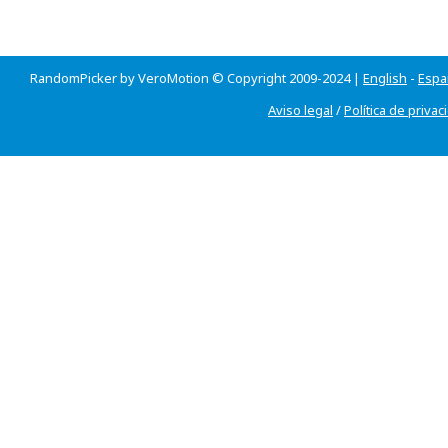
RandomPicker by VeroMotion © Copyright 2009-2024 |
English
-
Espa
Aviso legal
/
Política de privac