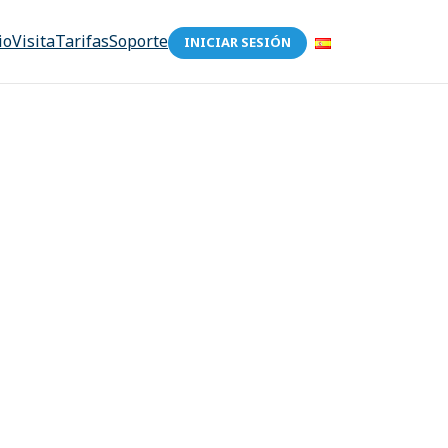
io
Visita
Tarifas
Soporte
INICIAR SESIÓN