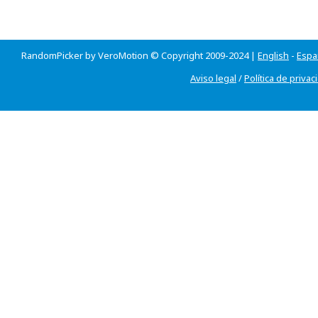
RandomPicker by VeroMotion © Copyright 2009-2024 |
English
-
Espa
Aviso legal
/
Política de privac