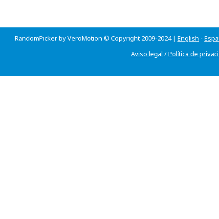
RandomPicker by VeroMotion © Copyright 2009-2024 |
English
-
Espa
Aviso legal
/
Política de privac