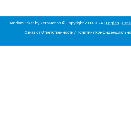
RandomPicker by VeroMotion © Copyright 2009-2024 |
English
-
Espa
Отказ от Ответственности
/
Политика Конфиденциально