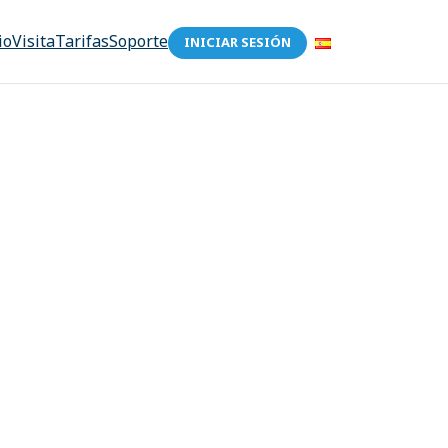
io
Visita
Tarifas
Soporte
INICIAR SESIÓN