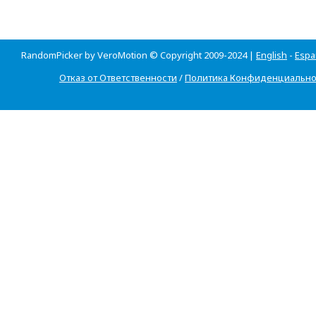
RandomPicker by VeroMotion © Copyright 2009-2024 |
English
-
Espa
Отказ от Ответственности
/
Политика Конфиденциально