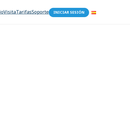
io
Visita
Tarifas
Soporte
INICIAR SESIÓN