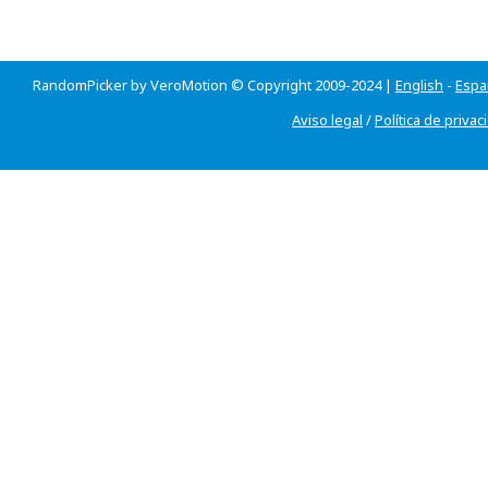
RandomPicker by VeroMotion © Copyright 2009-2024 |
English
-
Espa
Aviso legal
/
Política de privac