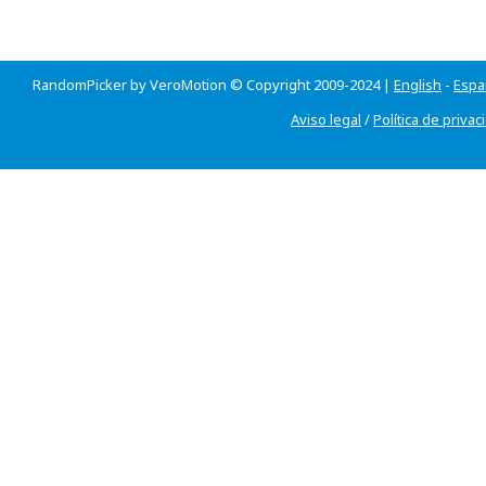
RandomPicker by VeroMotion © Copyright 2009-2024 |
English
-
Espa
Aviso legal
/
Política de privac