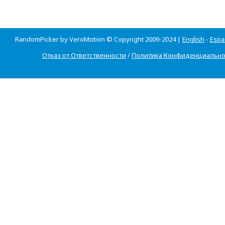
RandomPicker by VeroMotion © Copyright 2009-2024 |
English
-
Espa
Отказ от Ответственности
/
Политика Конфиденциально